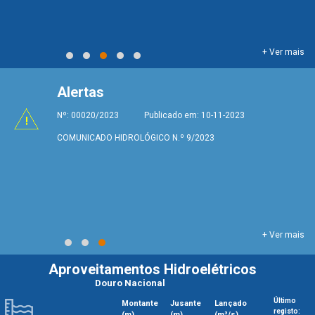
+ Ver mais
Alertas
Nº: 00020/2023 Publicado em: 10-11-2023
COMUNICADO HIDROLÓGICO N.º 9/2023
+ Ver mais
Aproveitamentos Hidroelétricos
Douro Nacional
Último
Montante
Jusante
Lançado
registo:
(m)
(m)
(m³/s)