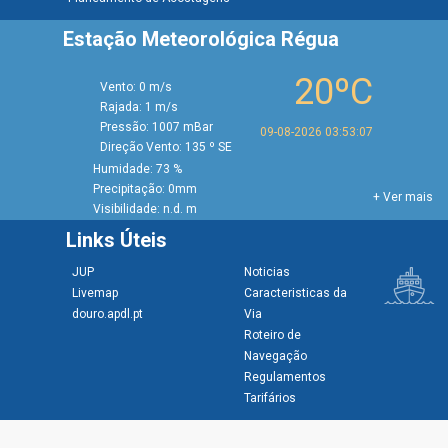
Estação Meteorológica Régua
20ºC
Vento: 0 m/s
Rajada: 1 m/s
Pressão: 1007 mBar
09-08-2026 03:53:07
Direção Vento: 135 º SE
Humidade: 73 %
Precipitação: 0mm
+ Ver mais
Visibilidade: n.d. m
Links Úteis
JUP
Noticias
Livemap
Caracteristicas da
douro.apdl.pt
Via
Roteiro de
Navegação
Regulamentos
Tarifários