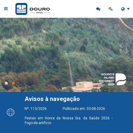
Avisos à navegação
-08-2026
Nº: 113/2026 Publicado em: 03-08-2026
Nº: 112/2
Bicicleta -
Festas em Honra da Nossa Sra. da Saúde 2026 -
Fogo-de-arti
ário e acessos
Fogo-de-artifício