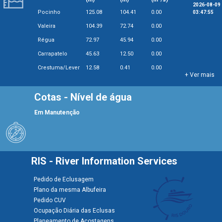
2026-08-09
Pocinho
125.08
104.41
0.00
03:47:55
Valeira
104.39
72.74
0.00
Régua
72.97
45.94
0.00
Carrapatelo
45.63
12.50
0.00
Crestuma/Lever
12.58
0.41
0.00
+ Ver mais
Cotas - Nível de água
Em Manutenção
RIS - River Information Services
Pedido de Eclusagem
Plano da mesma Albufeira
Pedido CUV
Ocupação Diária das Eclusas
Planeamento de Acostagens